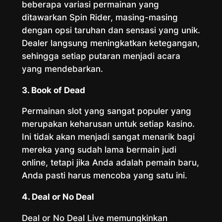
beberapa variasi permainan yang
ditawarkan Spin Rider, masing-masing
dengan opsi taruhan dan sensasi yang unik.
Dealer langsung meningkatkan ketegangan,
sehingga setiap putaran menjadi acara
yang mendebarkan.
3. Book of Dead
Permainan slot yang sangat populer yang
merupakan keharusan untuk setiap kasino.
Ini tidak akan menjadi sangat menarik bagi
mereka yang sudah lama bermain judi
online, tetapi jika Anda adalah pemain baru,
Anda pasti harus mencoba yang satu ini.
4.
Deal or No Deal
Deal or No Deal Live memungkinkan