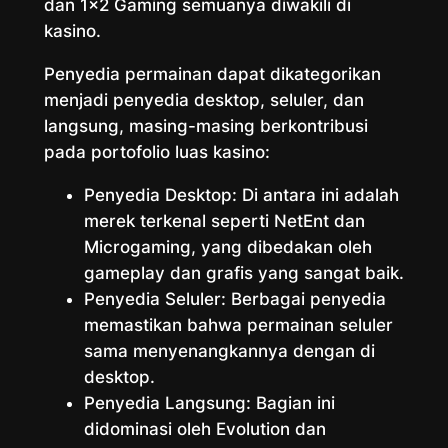
dan 1×2 Gaming semuanya diwakili di
kasino.
Penyedia permainan dapat dikategorikan
menjadi penyedia desktop, seluler, dan
langsung, masing-masing berkontribusi
pada portofolio luas kasino:
Penyedia Desktop: Di antara ini adalah
merek terkenal seperti NetEnt dan
Microgaming, yang dibedakan oleh
gameplay dan grafis yang sangat baik.
Penyedia Seluler: Berbagai penyedia
memastikan bahwa permainan seluler
sama menyenangkannya dengan di
desktop.
Penyedia Langsung: Bagian ini
didominasi oleh Evolution dan