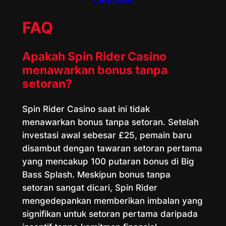
FAQ
Apakah Spin Rider Casino
menawarkan bonus tanpa
setoran?
Spin Rider Casino saat ini tidak
menawarkan bonus tanpa setoran. Setelah
investasi awal sebesar £25, pemain baru
disambut dengan tawaran setoran pertama
yang mencakup 100 putaran bonus di Big
Bass Splash. Meskipun bonus tanpa
setoran sangat dicari, Spin Rider
mengedepankan memberikan imbalan yang
signifikan untuk setoran pertama daripada