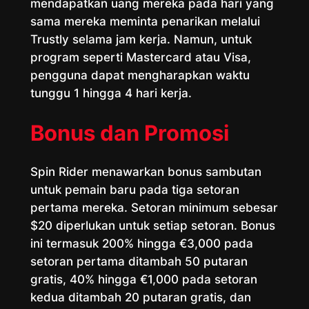
mendapatkan uang mereka pada hari yang
sama mereka meminta penarikan melalui
Trustly selama jam kerja. Namun, untuk
program seperti Mastercard atau Visa,
pengguna dapat mengharapkan waktu
tunggu 1 hingga 4 hari kerja.
Bonus dan Promosi
Spin Rider menawarkan bonus sambutan
untuk pemain baru pada tiga setoran
pertama mereka. Setoran minimum sebesar
$20 diperlukan untuk setiap setoran. Bonus
ini termasuk 200% hingga €3,000 pada
setoran pertama ditambah 50 putaran
gratis, 40% hingga €1,000 pada setoran
kedua ditambah 20 putaran gratis, dan