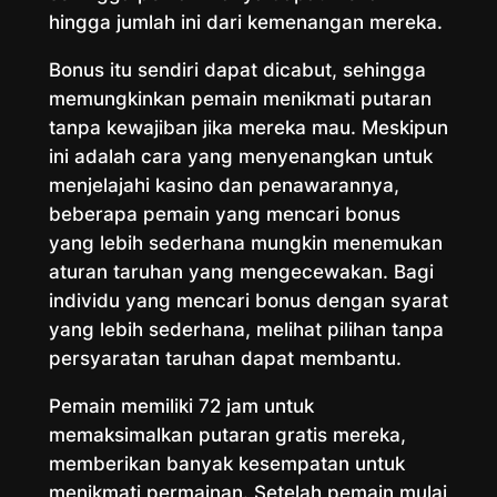
hingga jumlah ini dari kemenangan mereka.
Bonus itu sendiri dapat dicabut, sehingga
memungkinkan pemain menikmati putaran
tanpa kewajiban jika mereka mau. Meskipun
ini adalah cara yang menyenangkan untuk
menjelajahi kasino dan penawarannya,
beberapa pemain yang mencari bonus
yang lebih sederhana mungkin menemukan
aturan taruhan yang mengecewakan. Bagi
individu yang mencari bonus dengan syarat
yang lebih sederhana, melihat pilihan tanpa
persyaratan taruhan dapat membantu.
Pemain memiliki 72 jam untuk
memaksimalkan putaran gratis mereka,
memberikan banyak kesempatan untuk
menikmati permainan. Setelah pemain mulai