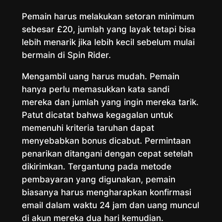
Pemain harus melakukan setoran minimum
sebesar £20, jumlah yang layak tetapi bisa
lebih menarik jika lebih kecil sebelum mulai
bermain di Spin Rider.
Mengambil uang harus mudah. Pemain
hanya perlu memasukkan kata sandi
mereka dan jumlah yang ingin mereka tarik.
Patut dicatat bahwa kegagalan untuk
memenuhi kriteria taruhan dapat
menyebabkan bonus dicabut. Permintaan
penarikan ditangani dengan cepat setelah
dikirimkan. Tergantung pada metode
pembayaran yang digunakan, pemain
biasanya harus mengharapkan konfirmasi
email dalam waktu 24 jam dan uang muncul
di akun mereka dua hari kemudian.