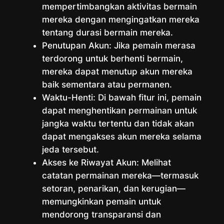
mempertimbangkan aktivitas bermain
mereka dengan mengingatkan mereka
tentang durasi bermain mereka.
Penutupan Akun: Jika pemain merasa
terdorong untuk berhenti bermain,
mereka dapat menutup akun mereka
baik sementara atau permanen.
Waktu-Henti: Di bawah fitur ini, pemain
dapat menghentikan permainan untuk
jangka waktu tertentu dan tidak akan
dapat mengakses akun mereka selama
jeda tersebut.
Akses ke Riwayat Akun: Melihat
catatan permainan mereka—termasuk
setoran, penarikan, dan kerugian—
memungkinkan pemain untuk
mendorong transparansi dan