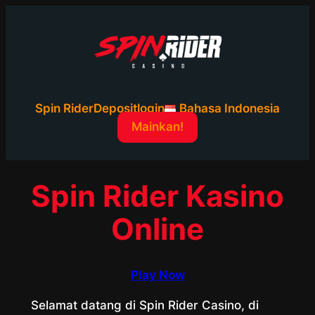
Lewati
ke
konten
Spin Rider
Deposit
login
Bahasa Indonesia
Mainkan!
Spin Rider Kasino
Online
Play Now
Selamat datang di Spin Rider Casino, di