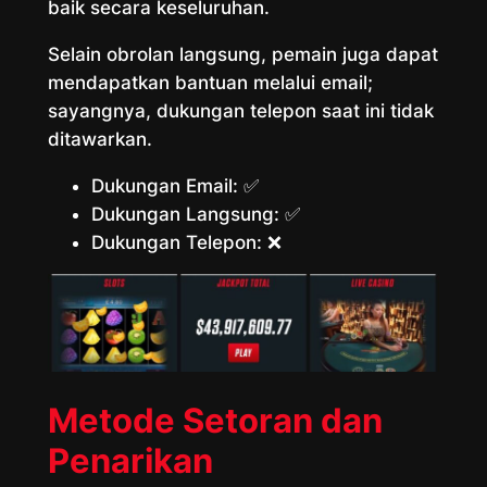
baik secara keseluruhan.
Selain obrolan langsung, pemain juga dapat
mendapatkan bantuan melalui email;
sayangnya, dukungan telepon saat ini tidak
ditawarkan.
Dukungan Email: ✅
Dukungan Langsung: ✅
Dukungan Telepon: ❌
Metode Setoran dan
Penarikan