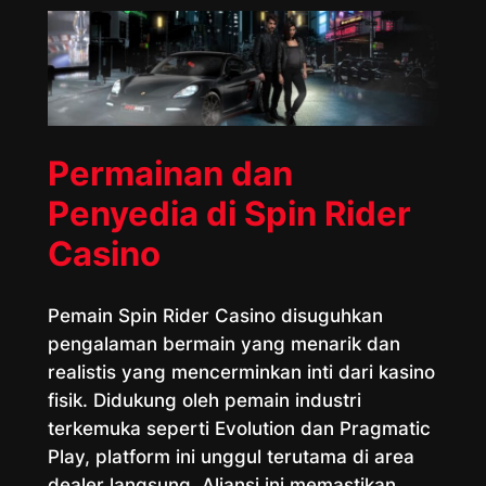
Permainan dan
Penyedia di Spin Rider
Casino
Pemain Spin Rider Casino disuguhkan
pengalaman bermain yang menarik dan
realistis yang mencerminkan inti dari kasino
fisik. Didukung oleh pemain industri
terkemuka seperti Evolution dan Pragmatic
Play, platform ini unggul terutama di area
dealer langsung. Aliansi ini memastikan