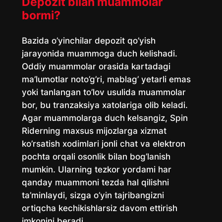
Depozit bilan muammolar
bormi?
Bazida o’yinchilar depozit qo’yish
jarayonida muammoga duch kelishadi.
Oddiy muammolar orasida kartadagi
ma’lumotlar noto’g’ri, mablag’ yetarli emas
yoki tanlangan to’lov usulida muammolar
bor, bu tranzaksiya xatolariga olib keladi.
Agar muammolarga duch kelsangiz, Spin
Riderning maxsus mijozlarga xizmat
ko’rsatish xodimlari jonli chat va elektron
pochta orqali osonlik bilan bog’lanish
mumkin. Ularning tezkor yordami har
qanday muammoni tezda hal qilishni
ta’minlaydi, sizga o’yin tajribangizni
ortiqcha kechikishlarsiz davom ettirish
imkonini beradi.