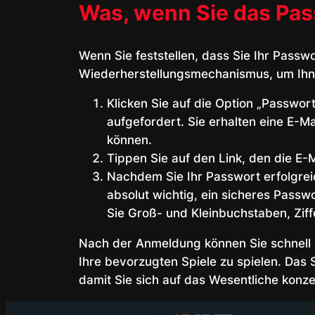
Was, wenn Sie das Pa
Wenn Sie feststellen, dass Sie Ihr Passwo
Wiederherstellungsmechanismus, um Ihne
Klicken Sie auf die Option „Passwor
aufgefordert. Sie erhalten eine E-
können.
Tippen Sie auf den Link, den die E-M
Nachdem Sie Ihr Passwort erfolgrei
absolut wichtig, ein sicheres Passw
Sie Groß- und Kleinbuchstaben, Zif
Nach der Anmeldung können Sie schnell I
Ihre bevorzugten Spiele zu spielen. Das 
damit Sie sich auf das Wesentliche konz