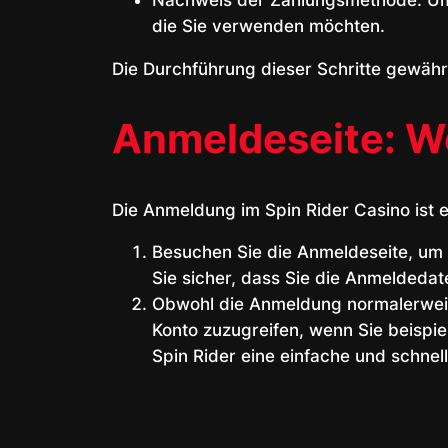
Nachweis der Zahlungsmethode: Um 
die Sie verwenden möchten.
Die Durchführung dieser Schritte gewährl
Anmeldeseite: We
Die Anmeldung im Spin Rider Casino ist e
Besuchen Sie die Anmeldeseite, um a
Sie sicher, dass Sie die Anmeldedat
Obwohl die Anmeldung normalerweise 
Konto zuzugreifen, wenn Sie beispi
Spin Rider eine einfache und schnel