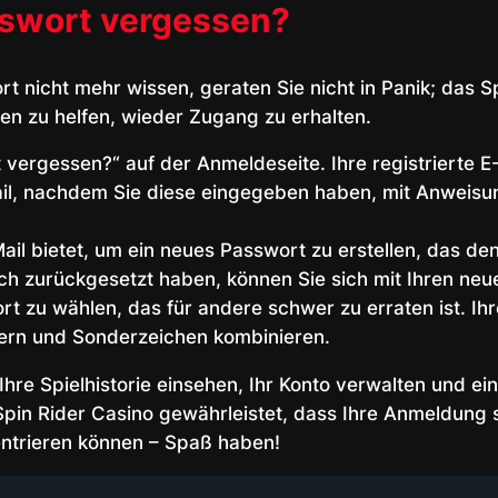
sswort vergessen?
rt nicht mehr wissen, geraten Sie nicht in Panik; das S
n zu helfen, wieder Zugang zu erhalten.
t vergessen?“ auf der Anmeldeseite. Ihre registrierte 
Mail, nachdem Sie diese eingegeben haben, mit Anweisu
ail bietet, um ein neues Passwort zu erstellen, das de
ch zurückgesetzt haben, können Sie sich mit Ihren ne
ort zu wählen, das für andere schwer zu erraten ist. Ih
fern und Sonderzeichen kombinieren.
hre Spielhistorie einsehen, Ihr Konto verwalten und ei
Spin Rider Casino gewährleistet, dass Ihre Anmeldung s
entrieren können – Spaß haben!