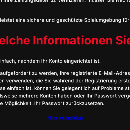
Ihre Zahlungsdaten zu verifizieren, müssen Sie Nach
eistet eine sichere und geschützte Spielumgebung für a
lche Informationen Si
infach, nachdem Ihr Konto eingerichtet ist.
ufgefordert zu werden, Ihre registrierte E-Mail-Adres
en verwenden, die Sie während der Registrierung erste
einfach ist, können Sie gelegentlich auf Probleme sto
elsweise mehrere Konten haben oder Ihr Passwort verg
le Möglichkeit, Ihr Passwort zurückzusetzen.
Hier anmelden