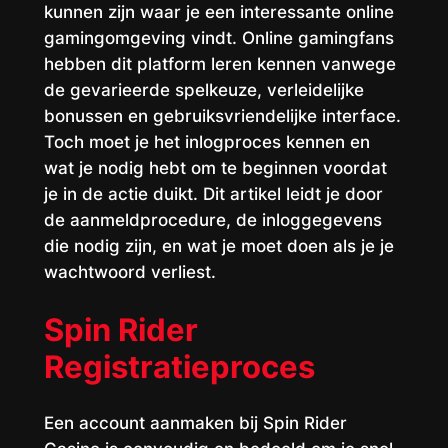
kunnen zijn waar je een interessante online
gamingomgeving vindt. Online gamingfans
hebben dit platform leren kennen vanwege
de gevarieerde spelkeuze, verleidelijke
bonussen en gebruiksvriendelijke interface.
Toch moet je het inlogproces kennen en
wat je nodig hebt om te beginnen voordat
je in de actie duikt. Dit artikel leidt je door
de aanmeldprocedure, de inloggegevens
die nodig zijn, en wat je moet doen als je je
wachtwoord verliest.
Spin Rider
Registratieproces
Een account aanmaken bij Spin Rider