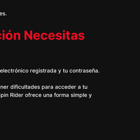
es.
ción Necesitas
 electrónico registrada y tu contraseña.
ner dificultades para acceder a tu
Spin Rider ofrece una forma simple y