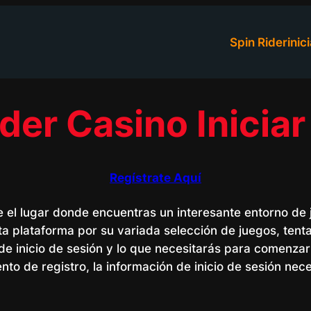
Spin Rider
inic
der Casino Inicia
Regístrate Aquí
el lugar donde encuentras un interesante entorno de j
a plataforma por su variada selección de juegos, tenta
e inicio de sesión y lo que necesitarás para comenzar 
ento de registro, la información de inicio de sesión nec