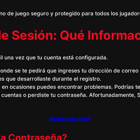
o de juego seguro y protegido para todos los jugador
 de Sesión: Qué Informa
cil una vez que tu cuenta está configurada.
 donde se te pedirá que ingreses tu dirección de correo
es que desarrollaste durante el registro.
il, en ocasiones puedes encontrar problemas. Podrías te
as cuentas o perdiste tu contraseña. Afortunadamente, 
Regístrate Aquí
 la Contraseña?