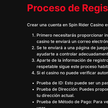
Proceso de Regis
Crear una cuenta en Spin Rider Casino e
Primero necesitarás proporcionar in
casino te enviará un correo electró
Se te enviará a una página de juego
ayudarte a controlar adecuadamente
Aparte de la información de registro
respetable sigue este proceso habi
Si el casino no puede verificar aut
Prueba de ID: Esto puede ser un pasa
Prueba de Dirección: Puedes proporc
tu dirección actual.
Prueba de Método de Pago: Para ver