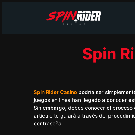
Saltar
al
contenido
Spin Ri
Spin Rider Casino
podría ser simplemente 
juegos en línea han llegado a conocer est
Sin embargo, debes conocer el proceso d
artículo te guiará a través del procedimi
contraseña.